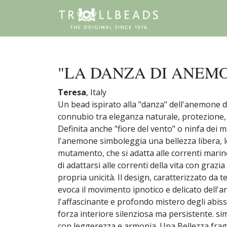
"LA DANZA DI ANEM
Teresa
, Italy
Un bead ispirato alla "danza" dell'anemone 
connubio tra eleganza naturale, protezione, 
Definita anche "fiore del vento" o ninfa dei m
l'anemone simboleggia una bellezza libera, l
mutamento, che si adatta alle correnti marin
di adattarsi alle correnti della vita con grazi
propria unicità. Il design, caratterizzato da t
evoca il movimento ipnotico e delicato dell'
l'affascinante e profondo mistero degli abis
forza interiore silenziosa ma persistente. si
con leggerezza e armonia. Una Bellezza fragi