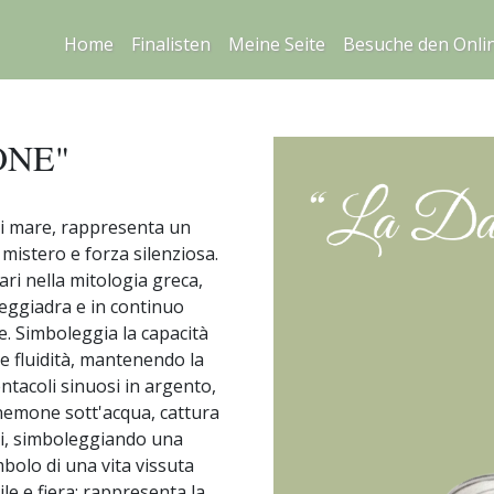
Home
Finalisten
Meine Seite
Besuche den Onli
ONE"
di mare, rappresenta un
mistero e forza silenziosa.
ari nella mitologia greca,
eggiadra e in continuo
e. Simboleggia la capacità
a e fluidità, mantenendo la
entacoli sinuosi in argento,
anemone sott'acqua, cattura
si, simboleggiando una
mbolo di una vita vissuta
le e fiera: rappresenta la