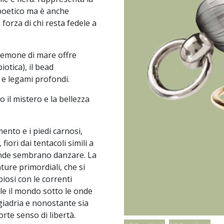
 poetico ma è anche
a forza di chi resta fedele a
anemone di mare offre
iotica), il bead
e legami profondi.
o il mistero e la bellezza
mento e i piedi carnosi,
iori dai tentacoli simili a
e onde sembrano danzare. La
ure primordiali, che si
iosi con le correnti
le il mondo sotto le onde
giadria e nonostante sia
rte senso di libertà.