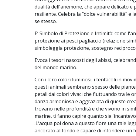
dualità dell'anemone, che appare delicato e
resiliente. Celebra la "dolce vulnerabilità" e l
se stesso.
E’ Simbolo di Protezione e Intimità: come l'
protezione ai pesci pagliaccio (relazione simb
simboleggia protezione, sostegno reciproco 
Evoca i tesori nascosti degli abissi, celebrand
del mondo marino.
Con i loro colori luminosi, i tentacoli in movi
questi animali sembrano spesso delle piante, f
petali dai colori vivaci che fluttuando tra l
danza armoniosa e aggraziata di queste creat
trovano nelle profondità e che vivono in simb
marine, ti fanno capire quanto sia 'incantevo
.L’acqua poi dona a questo fiore una tale leg
ancorato al fondo è capace di infondere un fo