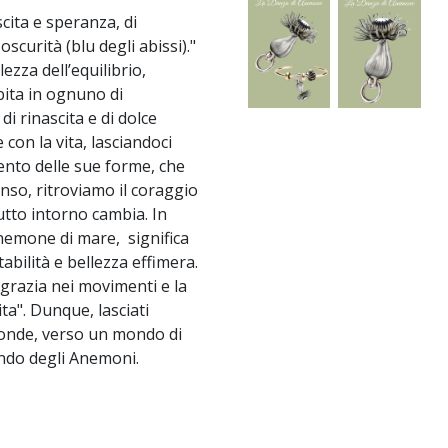
cita e speranza, di
oscurità (blu degli abissi)."
zza dell’equilibrio,
abita in ognuno di
i rinascita e di dolce
con la vita, lasciandoci
ento delle sue forme, che
nso, ritroviamo il coraggio
tutto intorno cambia.
In
anemone di mare, significa
abilità e bellezza effimera.
a grazia nei movimenti e la
ita".
Dunque, lasciati
 onde, verso un mondo di
ondo degli Anemoni.