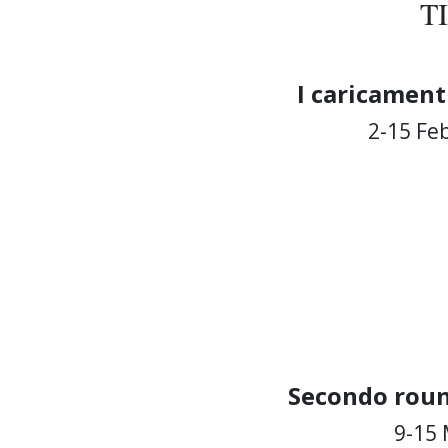
T
I caricament
2-15 Fe
Secondo roun
9-15