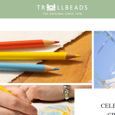
CEL
CR