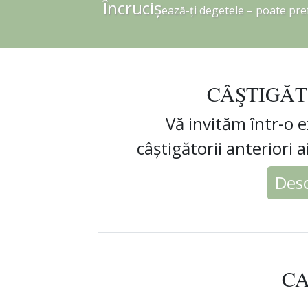
Încruciș
ează
-ți degetele – poate pref
CÂŞTIGĂT
Vă invităm într-o 
câștigătorii anteriori 
Desc
C