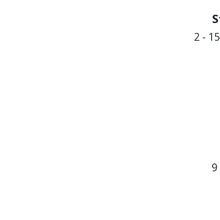
S
2 - 1
9