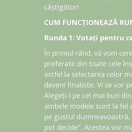
câștigător!
CUM FUNCȚIONEAZĂ RUN
Runda 1: Votați pentru cei
În primul rând, vă vom cer
preferate din toate cele îns
astfel la selectarea celor 
deveni finaliste. Vi se vor
Alegeți-l pe cel mai bun din
ambele modele sunt la fel 
pe gustul dumneavoastră, f
pot decide”. Acestea vor m