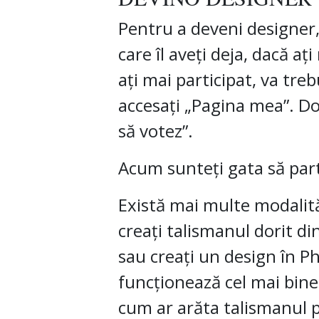
Pentru a deveni designer,
care îl aveți deja, dacă aț
ați mai participat, va tre
accesați „Pagina mea”. Doa
să votez”.
Acum sunteți gata să part
Există mai multe modalită
creați talismanul dorit di
sau creați un design în P
funcționează cel mai bine 
cum ar arăta talismanul pe