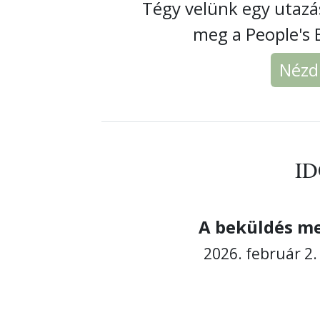
Tégy velünk egy utazá
meg a People's 
Nézd
I
A beküldés m
2026. február 2.