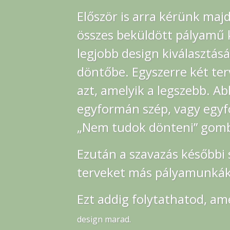
Először is arra kérünk maj
összes beküldött pályamű k
legjobb design kiválasztás
döntőbe. Egyszerre két ter
azt, amelyik a legszebb. A
egyformán szép, vagy egyf
„Nem tudok dönteni” gomb
Ezután a szavazás későbbi
terveket más pályamunkák
Ezt addig folytathatod, a
design marad.