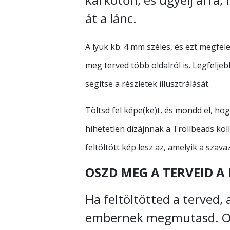
át a lánc.
A lyuk kb. 4 mm széles, és ezt megfel
meg terved több oldalról is. Legfeljeb
segítse a részletek illusztrálását.
Töltsd fel képe(ke)t, és mondd el, hog
hihetetlen dizájnnak a Trollbeads koll
feltöltött kép lesz az, amelyik a szava
OSZD MEG A TERVEID A
Ha feltöltötted a terved, 
embernek megmutasd. Os