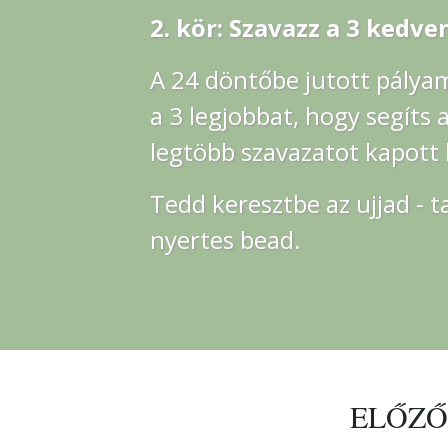
2. kör: Szavazz a 3 kedve
A 24 döntőbe jutott pályam
a 3 legjobbat, hogy segíts
legtöbb szavazatot kapott 
Tedd keresztbe az ujjad - t
nyertes bead.
ELŐZŐ