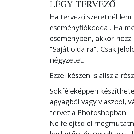
LÉGY TERVEZŐ
Ha tervező szeretnél lenn
eseményfiókoddal. Ha még
eseményben, akkor hozz lé
"Saját oldalra". Csak jelöl
négyzetet.
Ezzel készen is állsz a rés
Sokféleképpen készítheted
agyagból vagy viaszból, vá
tervet a Photoshopban –
Ne felejtsd el megmutatni
karkötőn, és ügyelj arra